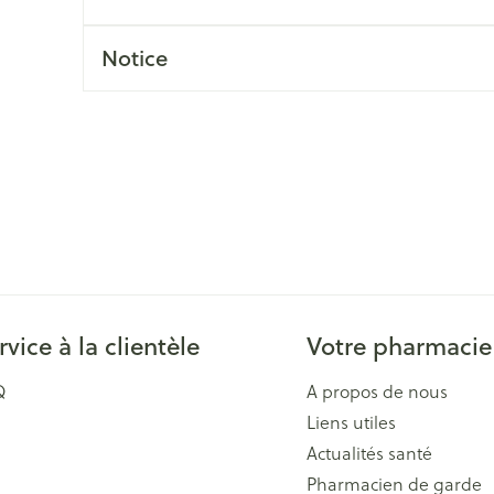
Massage
Afficher plus
Afficher plu
Notice
essoires
Masques chirurgique
e
Compléments
Répulsifs an
nutritionnels
entation
 peau irritée
rvice à la clientèle
Votre pharmacie
Q
A propos de nous
Liens utiles
Autobronzants
Rasage
Actualités santé
Pharmacien de garde