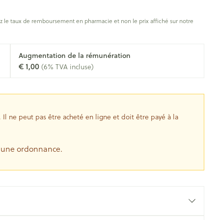
s
Afficher plus
oiseaux
Soins des plaies
s
 le taux de remboursement en pharmacie et non le prix affiché sur notre
ins
Tests de diagnostic
Gorge et bouche
tress
Puces et tiques
Augmentation de la rémunération
Alcootest
Comprimés à sucer
€ 1,00
(6% TVA incluse)
Oreilles
hérapie -
uttes
Tensiomètre
Bouche, gueule ou bec
Spray - solution
aire
Bouchons d'oreilles
Test de cholestérol
nsements
Nettoyage des oreilles
Cardiofréquencemètre
l ne peut pas être acheté en ligne et doit être payé à la
 médicaux
Gouttes auriculaires
Afficher plus
s
e une ordonnance.
coagulant du
Matériel paramédical
Hémorroïdes
ie
Respiration et oxygène
olaire
Hygiène
ie
Salle de bains