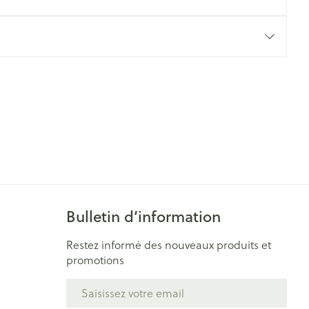
Yeux
s
Afficher plus
ti-insectes
Senteur
Bulletin d’information
Restez informé des nouveaux produits et
promotions
CBD
Adresse mail