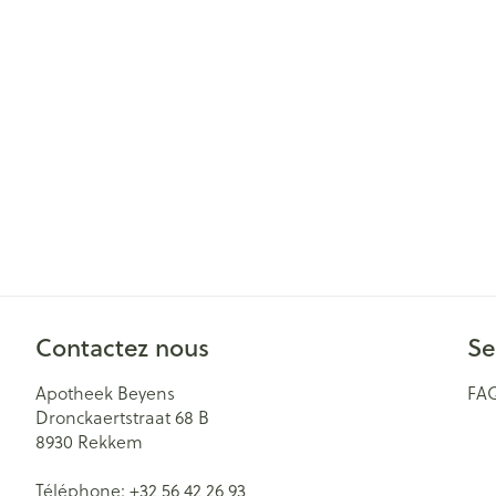
Cheveux
Piluliers et acc
Soins du visag
Taches de pigm
Peau sensible -
Peau mixte
Peau terne
Afficher plus
Contactez nous
Se
Apotheek Beyens
FA
Dronckaertstraat 68 B
Ronflement
8930
Rekkem
Téléphone:
+32 56 42 26 93