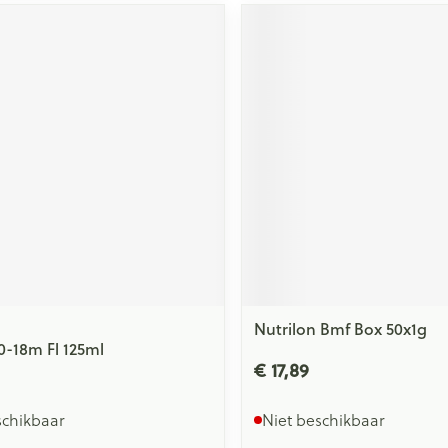
Nutrilon Bmf Box 50x1g
 0-18m Fl 125ml
€ 17,89
schikbaar
Niet beschikbaar