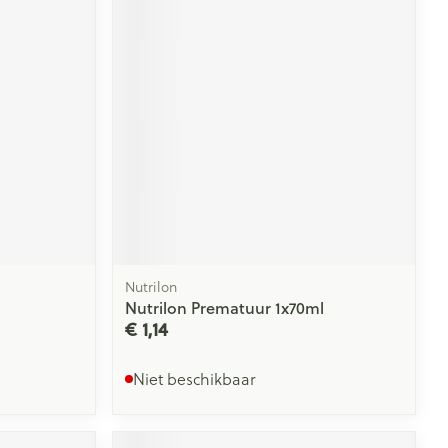
rende
Parfums en
geurproducten
Nutrilon
Nutrilon Prematuur 1x70ml
CBD
€ 1,14
Niet beschikbaar