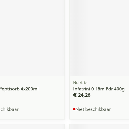
ging
Supplementen
Insectenwe
Mondmaskers
middelen
issen
 -
id
id
Nutricia
i Peptisorb 4x200ml
Infatrini 0-18m Pdr 400g
Zelfbruiner
Scheren
€ 24,26
schikbaar
Niet beschikbaar