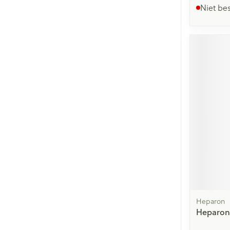
Niet be
Heparon
Heparon 