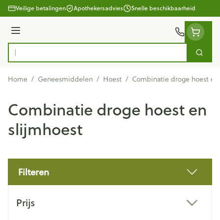
Ga naar de inhoud
Veilige betalingen
Apothekersadvies
Snelle beschikbaarheid
Menu
Zoek
Product, merk, categorie...
Home
/
Geneesmiddelen
/
Hoest
/
Combinatie droge hoest en 
Combinatie droge hoest en
slijmhoest
Filteren
Doorgaan naar productlijst
Prijs
filter