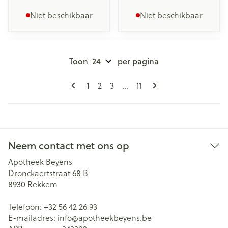
Niet beschikbaar
Niet beschikbaar
Toon
per pagina
Pagina's
U lees momenteel pagina
1
Pagina
Pagina
Pagina
2
3
...
11
Neem contact met ons op
Apotheek Beyens
Dronckaertstraat 68 B
8930
Rekkem
Telefoon:
+32 56 42 26 93
E-mailadres:
info@
apotheekbeyens.be