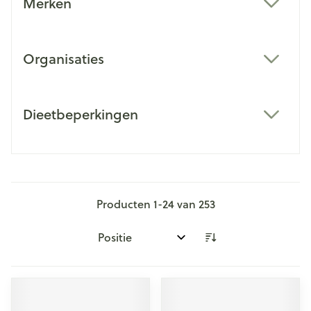
Merken
filter
Organisaties
filter
Dieetbeperkingen
filter
Producten
1
-
24
van
253
Sorteer op: