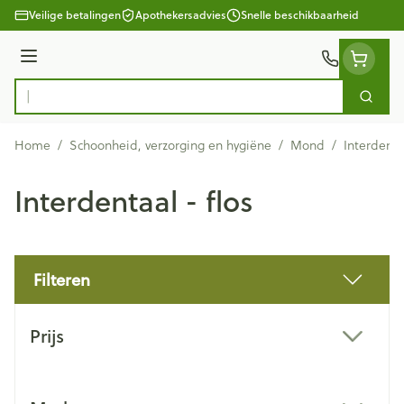
Ga naar de inhoud
Veilige betalingen
Apothekersadvies
Snelle beschikbaarheid
Menu
Zoek
Product, merk, categorie...
Home
/
Schoonheid, verzorging en hygiëne
/
Mond
/
Interdentaa
Interdentaal - flos
Filteren
Doorgaan naar productlijst
Prijs
filter