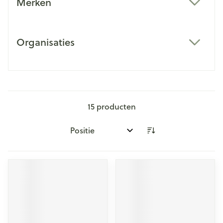
Merken
filter
Organisaties
filter
15
producten
Sorteer op: