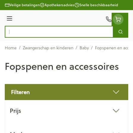
Ga naar de inhoud
Veilige betalingen
Apothekersadvies
Snelle beschikbaarheid
Menu
Zoek
Product, merk, categorie...
Home
/
Zwangerschap en kinderen
/
Baby
/
Fopspenen en acces
Fopspenen en accessoires
Filteren
Doorgaan naar productlijst
Prijs
filter