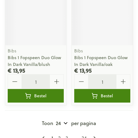
Bibs
Bibs
Bibs 1 Fopspeen Duo Glow
Bibs 1 Fopspeen Duo Glow
In Dark Vanilla/blush
In Dark Vanilla/oak
€ 13,95
€ 13,95
Aantal
Aantal
Bestel
Bestel
Toon
per pagina
Pagina's
U lees momenteel pagina
Pagina
Pagina
Pagina
1
2
3
...
34