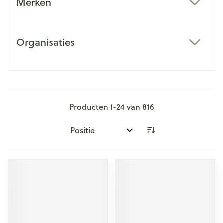
Merken
filter
Organisaties
filter
Producten
1
-
24
van
816
Sorteer op: