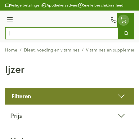
Ga naar de inhoud
Veilige betalingen
Apothekersadvies
Snelle beschikbaarheid
Menu
Zoek
Product, merk, categorie...
Home
/
Dieet, voeding en vitamines
/
Vitamines en supplement
Ijzer
Filteren
Doorgaan naar productlijst
Prijs
filter