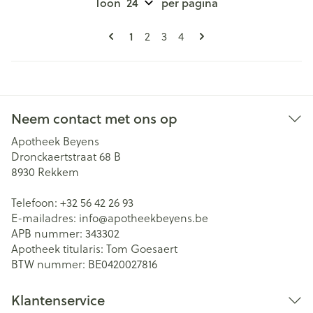
Toon
per pagina
Pagina's
U lees momenteel pagina
Pagina
Pagina
Pagina
1
2
3
4
Neem contact met ons op
Apotheek Beyens
Dronckaertstraat 68 B
8930
Rekkem
Telefoon:
+32 56 42 26 93
E-mailadres:
info@
apotheekbeyens.be
APB nummer:
343302
Apotheek titularis:
Tom Goesaert
BTW nummer:
BE0420027816
Klantenservice