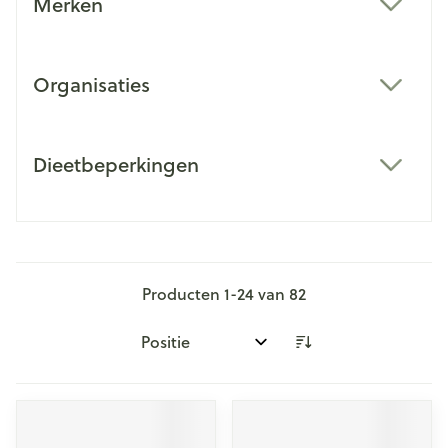
Merken
filter
Organisaties
filter
Dieetbeperkingen
filter
Producten
1
-
24
van
82
Sorteer op: