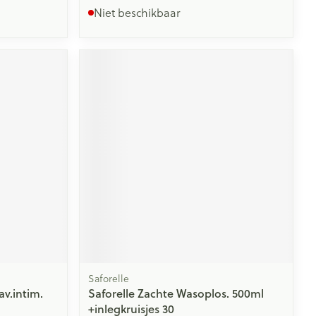
Niet beschikbaar
Saforelle
v.intim.
Saforelle Zachte Wasoplos. 500ml
+inlegkruisjes 30