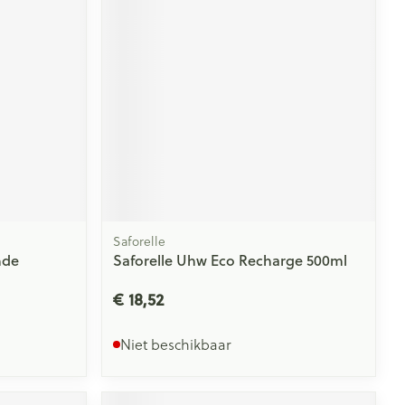
rende
Parfums en
geurproducten
Saforelle
nde
Saforelle Uhw Eco Recharge 500ml
CBD
€ 18,52
Niet beschikbaar