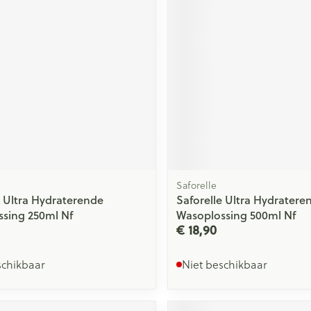
ging
Supplementen
Insectenwe
Mondmaskers
middelen
issen
 -
id
id
Saforelle
e Ultra Hydraterende
Saforelle Ultra Hydratere
sing 250ml Nf
Wasoplossing 500ml Nf
Zelfbruiner
Scheren
€ 18,90
schikbaar
Niet beschikbaar