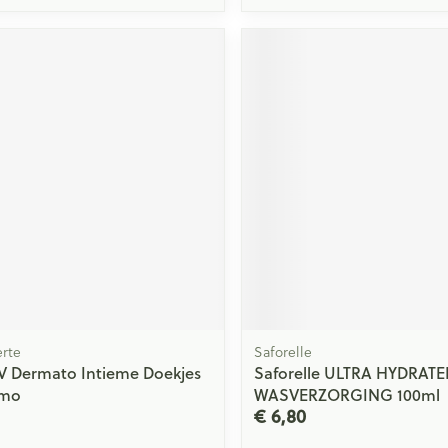
rte
Saforelle
V Dermato Intieme Doekjes
Saforelle ULTRA HYDRAT
omo
WASVERZORGING 100ml
€ 6,80