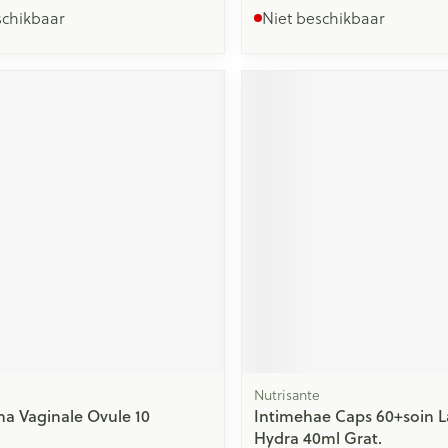
schikbaar
Niet beschikbaar
Nutrisante
ina Vaginale Ovule 10
Intimehae Caps 60+soin La
Hydra 40ml Grat.