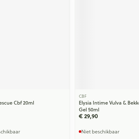
CBF
escue Cbf 20ml
Elysia Intime Vulva & Be
Gel 50ml
€ 29,90
schikbaar
Niet beschikbaar