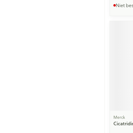
Niet be
Merck
Cicatrid