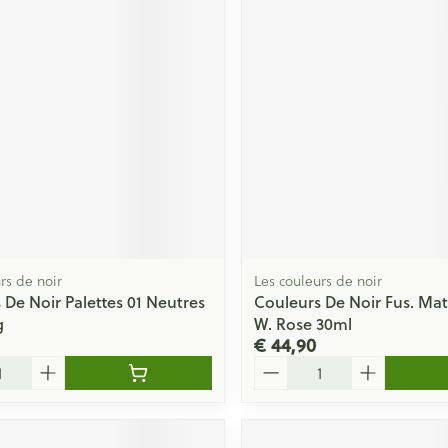
ging
Supplementen
Insectenwe
Mondmaskers
middelen
issen
 -
id
id
rs de noir
Les couleurs de noir
 De Noir Palettes 01 Neutres
Couleurs De Noir Fus. Mat
Zelfbruiner
Scheren
g
W. Rose 30ml
€ 44,90
Aantal