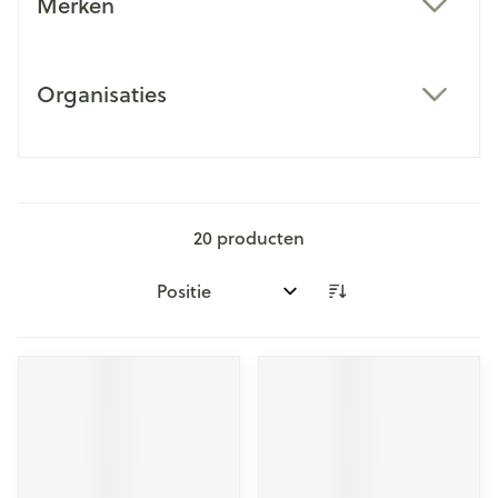
Merken
filter
Organisaties
filter
20
producten
Sorteer op: