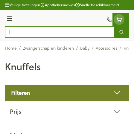
Ga naar de inhoud
Veilige betalingen
Apothekersadvies
Snelle beschikbaarheid
Menu
Zoek
Product, merk, categorie...
Home
/
Zwangerschap en kinderen
/
Baby
/
Accessoires
/
Knuff
Knuffels
Filteren
Doorgaan naar productlijst
Prijs
filter