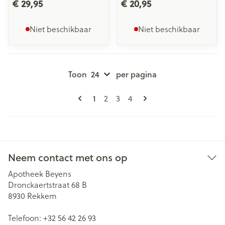
€ 29,95
€ 20,95
Niet beschikbaar
Niet beschikbaar
Toon
per pagina
Pagina's
U lees momenteel pagina
Pagina
Pagina
Pagina
1
2
3
4
Neem contact met ons op
Apotheek Beyens
Dronckaertstraat 68 B
8930
Rekkem
Telefoon:
+32 56 42 26 93