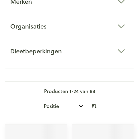
Merken
filter
Organisaties
filter
Dieetbeperkingen
filter
Producten
1
-
24
van
88
Sorteer op: