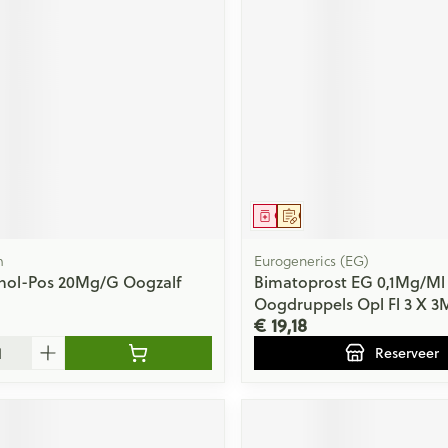
ging
Supplementen
Insectenwe
Mondmaskers
middelen
issen
 -
id
id
middel
Geneesmiddel
Op voorschrift
m
Eurogenerics (EG)
hol-Pos 20Mg/G Oogzalf
Bimatoprost EG 0,1Mg/Ml
Oogdruppels Opl Fl 3 X 3
Zelfbruiner
Scheren
€ 19,18
Reserveer