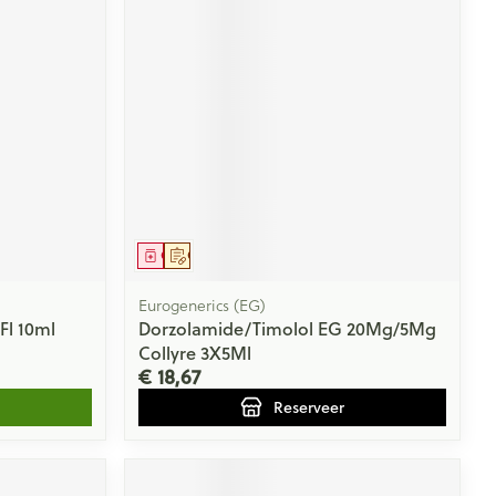
Geneesmiddel
Op voorschrift
Eurogenerics (EG)
Fl 10ml
Dorzolamide/Timolol EG 20Mg/5Mg
Collyre 3X5Ml
€ 18,67
Reserveer