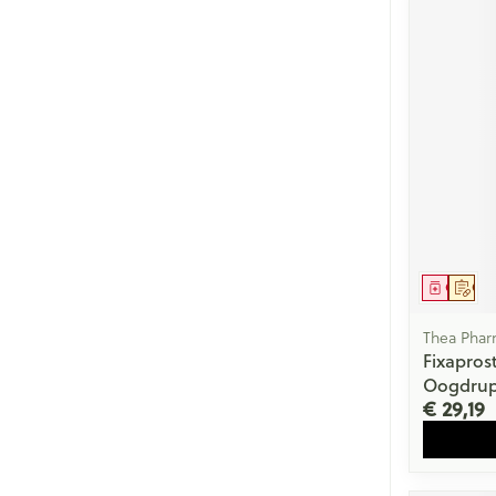
Genees
Op 
Thea Pha
Fixapro
Oogdrup
€ 29,19