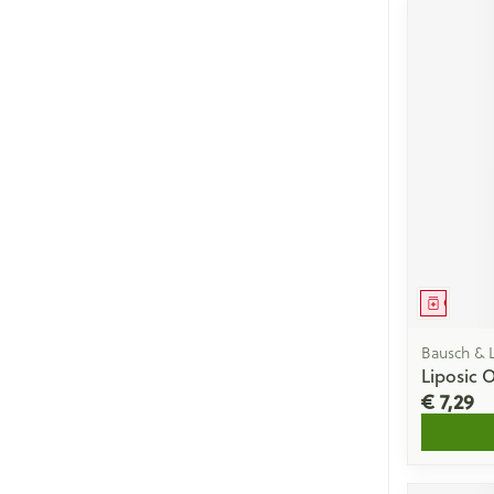
Genees
Bausch &
Liposic 
€ 7,29