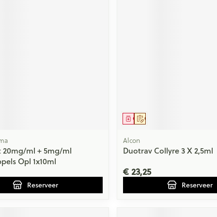
middel
voorschrift
Geneesmiddel
Op voorschrift
rma
Alcon
t 20mg/ml + 5mg/ml
Duotrav Collyre 3 X 2,5ml
pels Opl 1x10ml
€ 23,25
Reserveer
Reserveer