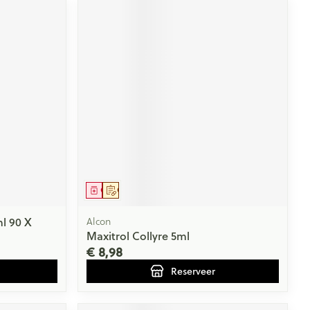
Geneesmiddel
Op voorschrift
l 90 X
Alcon
Maxitrol Collyre 5ml
€ 8,98
Reserveer