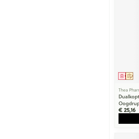
Genees
Op 
Thea Pha
Dualkop
Oogdrup
€ 25,16