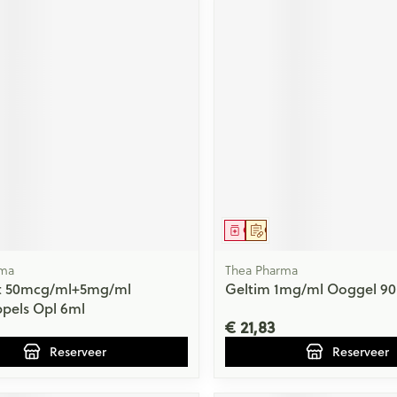
middel
voorschrift
Geneesmiddel
Op voorschrift
rma
Thea Pharma
st 50mcg/ml+5mg/ml
Geltim 1mg/ml Ooggel 90
pels Opl 6ml
€ 21,83
Reserveer
Reserveer