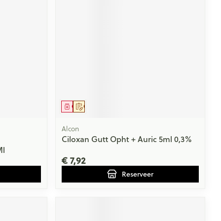
rende
Parfums en
geurproducten
Geneesmiddel
Op voorschrift
Alcon
Ciloxan Gutt Opht + Auric 5ml 0,3%
Ml
CBD
€ 7,92
Reserveer