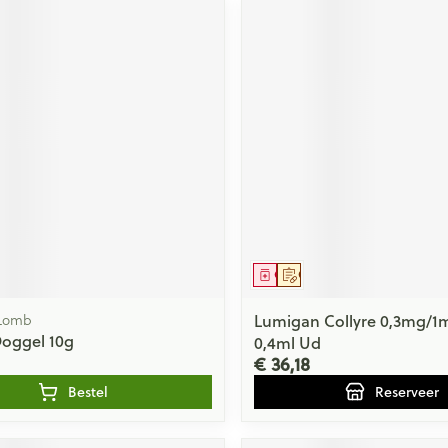
middel
Geneesmiddel
Op voorschrift
 Lomb
Lumigan Collyre 0,3mg/1m
Ooggel 10g
0,4ml Ud
€ 36,18
Bestel
Reserveer