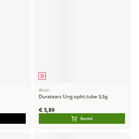
Geneesmiddel
Alcon
Duratears Ung.opht.tube 3,5g
€ 5,89
Bestel