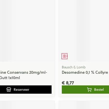
middel
voorschrift
Geneesmiddel
Bausch & Lomb
Sine Conservans 20mg/ml-
Desomedine 0,1 % Collyre 
utt 1x10ml
€ 8,77
Reserveer
Bestel