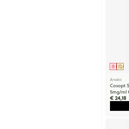
Genees
Op 
Arvato
Cosopt 
5mg/ml G
€ 24,18