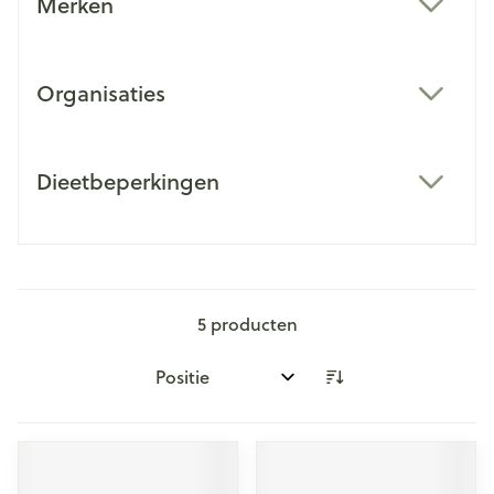
Merken
filter
Organisaties
filter
Dieetbeperkingen
filter
5
producten
Sorteer op: