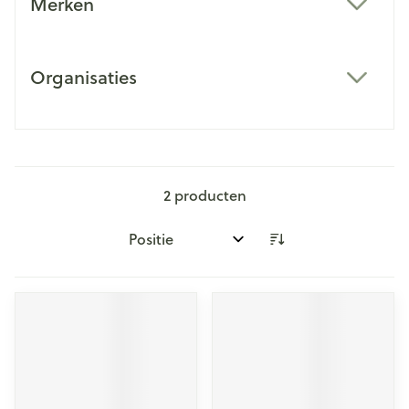
Merken
filter
Organisaties
filter
2
producten
Sorteer op: