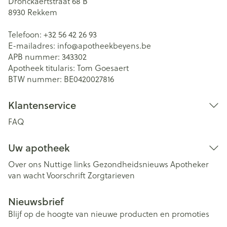
Dronckaertstraat 68 B
8930
Rekkem
Telefoon:
+32 56 42 26 93
E-mailadres:
info@
apotheekbeyens.be
APB nummer:
343302
Apotheek titularis:
Tom Goesaert
BTW nummer:
BE0420027816
Klantenservice
FAQ
Uw apotheek
Over ons
Nuttige links
Gezondheidsnieuws
Apotheker
van wacht
Voorschrift
Zorgtarieven
Nieuwsbrief
Blijf op de hoogte van nieuwe producten en promoties