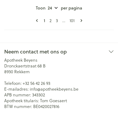
Toon
per pagina
Pagina's
U lees momenteel pagina
1
Pagina
Pagina
Pagina
2
3
...
101
Neem contact met ons op
Apotheek Beyens
Dronckaertstraat 68 B
8930
Rekkem
Telefoon:
+32 56 42 26 93
E-mailadres:
info@
apotheekbeyens.be
APB nummer:
343302
Apotheek titularis:
Tom Goesaert
BTW nummer:
BE0420027816