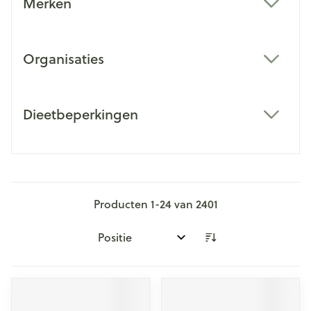
Merken
filter
Organisaties
filter
Dieetbeperkingen
filter
Producten
1
-
24
van
2401
Sorteer op: