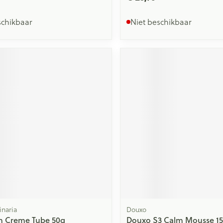
schikbaar
Niet beschikbaar
inaria
Douxo
m Creme Tube 50g
Douxo S3 Calm Mousse 1