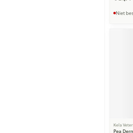
Niet be
Kela Veter
Pea Der