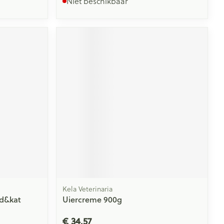
Niet beschikbaar
Kela Veterinaria
d&kat
Uiercreme 900g
€ 34,57