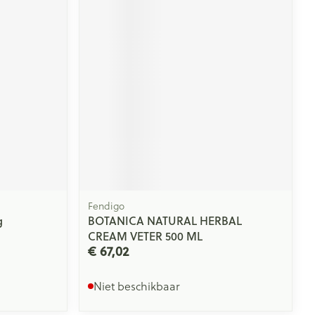
rende
Parfums en
geurproducten
Fendigo
g
BOTANICA NATURAL HERBAL
CBD
CREAM VETER 500 ML
€ 67,02
Niet beschikbaar