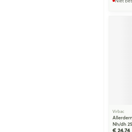
Niet be
Virbac
Allerde
Nh/dh 2
€ 24,74