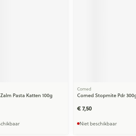
ging
Supplementen
Insectenwe
Mondmaskers
middelen
issen
 -
id
id
Comed
Zalm Pasta Katten 100g
Comed Stopmite Pdr 300
Zelfbruiner
Scheren
€ 7,50
schikbaar
Niet beschikbaar