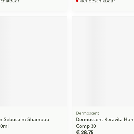
schikbaar
Niet beschikbaar
Dermoscent
rm Sebocalm Shampoo
Dermoscent Keravita Hon
50ml
Comp 30
€ 28,75