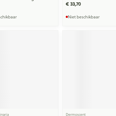
€ 33,70
schikbaar
Niet beschikbaar
inaria
Dermoscent