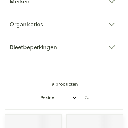
Merken
filter
Organisaties
filter
Dieetbeperkingen
filter
19
producten
Sorteer op: