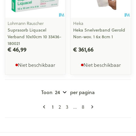
Lohmann Rauscher
Heka
Suprasorb Liquacel
Heka Snelverband Gerold
Verband 10x10cm 10 33436-
Non-wov. 1 6x 8cm 1
180021
€ 46,99
€ 361,66
Niet beschikbaar
Niet beschikbaar
Toon
per pagina
Pagina's
U lees momenteel pagina
1
Pagina
Pagina
Pagina
2
3
...
8