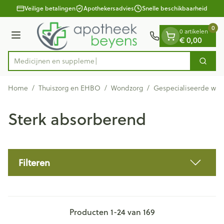
Dia 1 van 1
Ga naar de inhoud
Veilige betalingen
Apothekersadvies
Snelle beschikbaarheid
0
0 artikelen
€ 0,00
Menu
Medic
Zoek
Product, merk, categorie...
Home
/
Thuiszorg en EHBO
/
Wondzorg
/
Gespecialiseerde wo
Sterk absorberend
Filteren
Producten
1
-
24
van
169