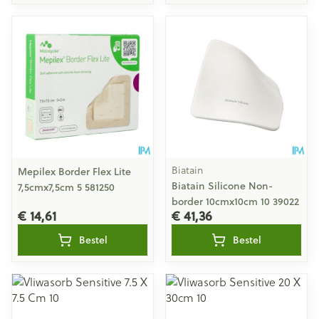
Biatain
Mepilex Border Flex Lite
Biatain Silicone Non-
7,5cmx7,5cm 5 581250
border 10cmx10cm 10 39022
€ 14,61
€ 41,36
Bestel
Bestel