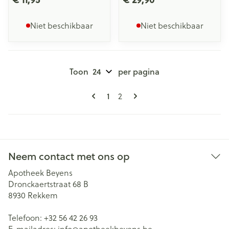
Niet beschikbaar
Niet beschikbaar
Toon
per pagina
Pagina's
U lees momenteel pagina
Pagina
1
2
Neem contact met ons op
Apotheek Beyens
Dronckaertstraat 68 B
8930
Rekkem
Telefoon:
+32 56 42 26 93
E-mailadres:
info@
apotheekbeyens.be