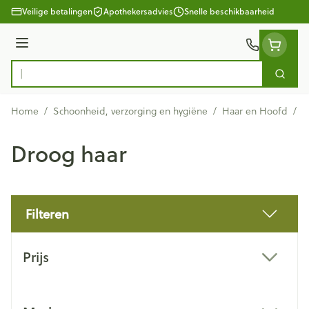
Ga naar de inhoud
Veilige betalingen
Apothekersadvies
Snelle beschikbaarheid
Menu
Zoek
Product, merk, categorie...
Home
/
Schoonheid, verzorging en hygiëne
/
Haar en Hoofd
/
D
Droog haar
Filteren
Doorgaan naar productlijst
Prijs
filter