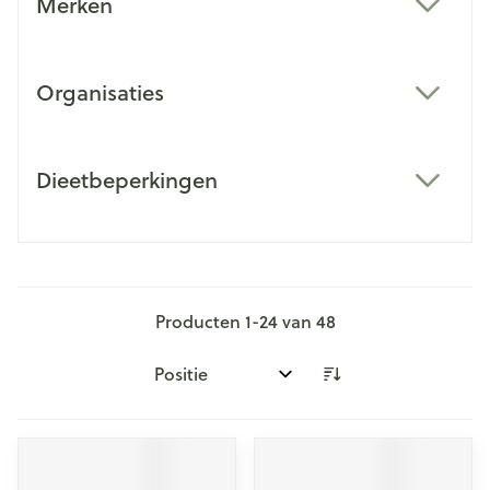
Merken
filter
Organisaties
filter
Dieetbeperkingen
filter
Producten
1
-
24
van
48
Sorteer op: