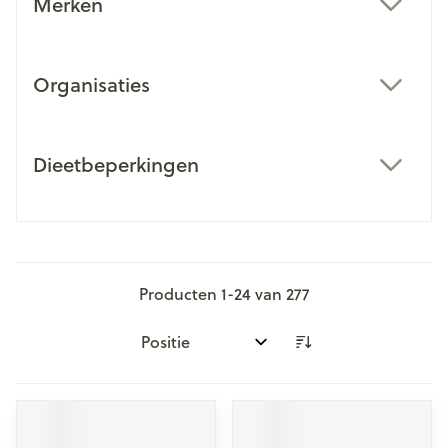
Merken
filter
Organisaties
filter
Dieetbeperkingen
filter
Producten
1
-
24
van
277
Sorteer op: