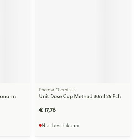
rende
Parfums en
geurproducten
Pharma Chemicals
Aponorm
Unit Dose Cup Methad 30ml 25 Pch
CBD
€ 17,76
Niet beschikbaar