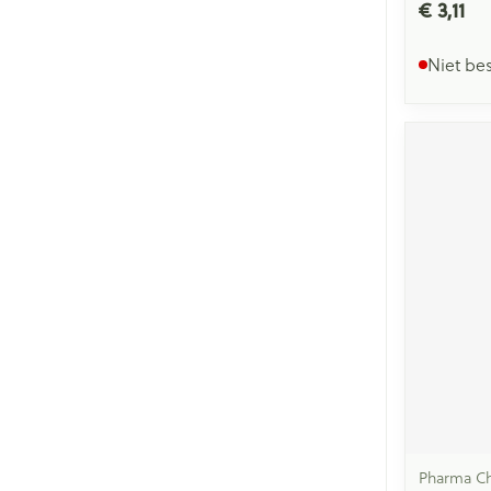
€ 3,11
Niet be
Pharma Ch