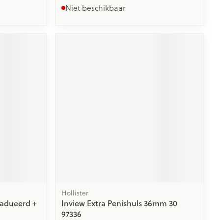
Niet beschikbaar
Hollister
radueerd +
Inview Extra Penishuls 36mm 30
97336