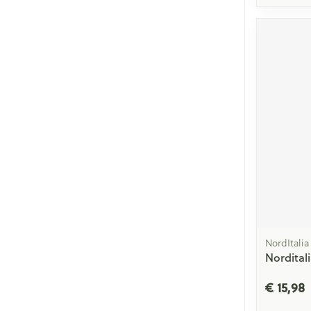
NordItalia
Nordital
€ 15,98