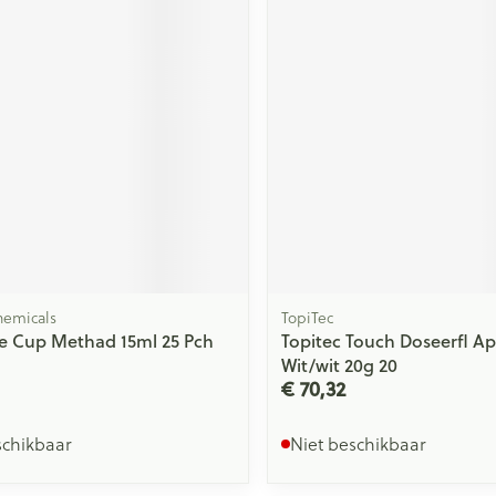
ging
Supplementen
Insectenwe
Mondmaskers
middelen
issen
 -
id
id
emicals
TopiTec
e Cup Methad 15ml 25 Pch
Topitec Touch Doseerfl 
Zelfbruiner
Scheren
Wit/wit 20g 20
€ 70,32
schikbaar
Niet beschikbaar