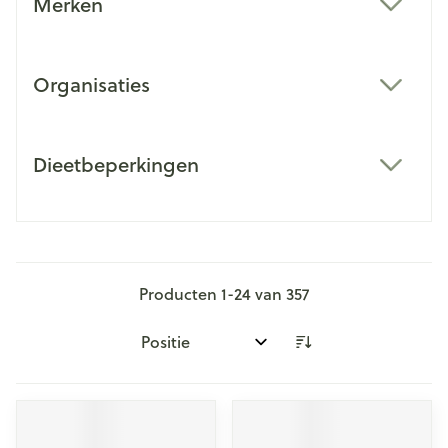
Merken
filter
Organisaties
filter
Dieetbeperkingen
filter
Producten
1
-
24
van
357
Sorteer op: