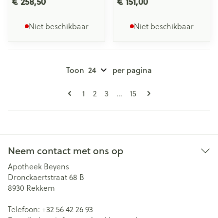
€ 258,50
€ 151,00
Niet beschikbaar
Niet beschikbaar
Toon
per pagina
Pagina's
U lees momenteel pagina
Pagina
Pagina
Pagina
1
2
3
...
15
Neem contact met ons op
Apotheek Beyens
Dronckaertstraat 68 B
8930
Rekkem
Telefoon:
+32 56 42 26 93