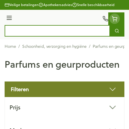
Ga naar de inhoud
Veilige betalingen
Apothekersadvies
Snelle beschikbaarheid
Menu
Zoek
Product, merk, categorie...
Home
/
Schoonheid, verzorging en hygiëne
/
Parfums en geurpr
Parfums en geurproducten
Filteren
Doorgaan naar productlijst
Prijs
filter