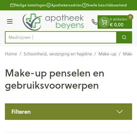
Dia 1 van 1
Ga naar de inhoud
Veilige betalingen
Apothekersadvies
Snelle beschikbaarheid
0
0 artikelen
€ 0,00
Menu
Zoek
Product, merk, categorie...
Home
/
Schoonheid, verzorging en hygiëne
/
Make-up
/
Make-u
Make-up penselen en
gebruiksvoorwerpen
Filteren