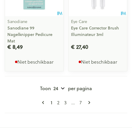
Sanodiane
Eye Care
Sanodiane 99
Eye Care Corrector Brush
Nagelknipper Pedicure
Illuminateur 3ml
Mat
€ 8,49
€ 27,40
Niet beschikbaar
Niet beschikbaar
Toon
per pagina
Pagina's
U lees momenteel pagina
1
Pagina
Pagina
Pagina
2
3
...
7