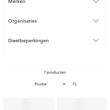
Merken
filter
Organisaties
filter
Dieetbeperkingen
filter
7
producten
Sorteer op: