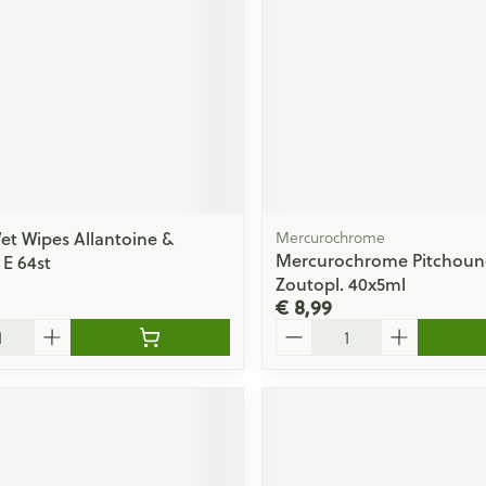
ging
Supplementen
Insectenwe
Mondmaskers
middelen
issen
 -
id
id
t Wipes Allantoine &
Mercurochrome
Mercurochrome Pitchoune
 E 64st
Zoutopl. 40x5ml
€ 8,99
Aantal
Zelfbruiner
Scheren