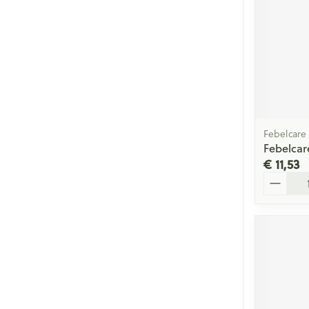
Febelcare
Febelcare
€ 11,53
Aantal