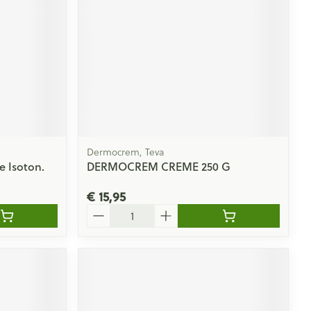
rende
Parfums en
geurproducten
Dermocrem, Teva
 Isoton.
DERMOCREM CREME 250 G
€ 15,95
Aantal
CBD