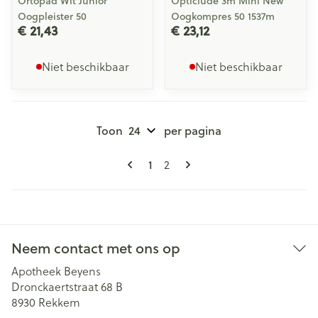
Ortopad Wit Junior
Opticlude 3m Mini New
Oogpleister 50
Oogkompres 50 1537m
€ 21,43
€ 23,12
Niet beschikbaar
Niet beschikbaar
Toon
per pagina
Pagina's
U lees momenteel pagina
Pagina
1
2
Neem contact met ons op
Apotheek Beyens
Dronckaertstraat 68 B
8930
Rekkem