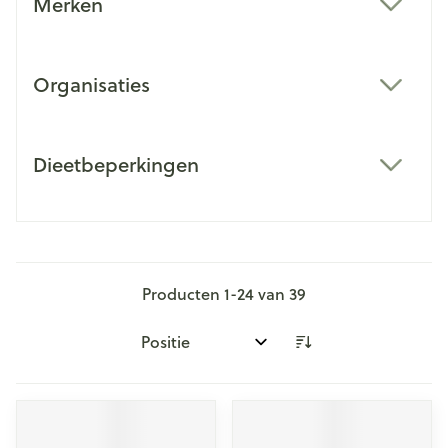
Merken
filter
Organisaties
filter
Dieetbeperkingen
filter
Producten
1
-
24
van
39
Sorteer op: