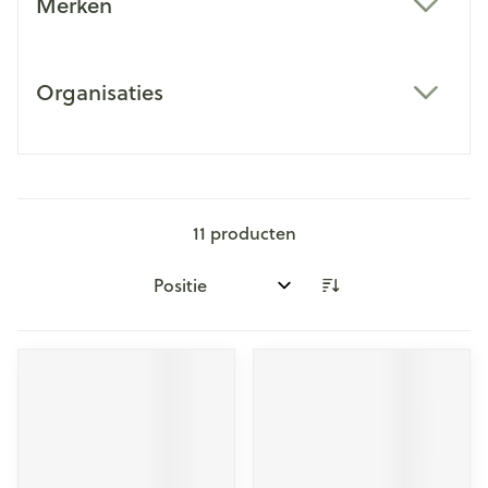
Merken
filter
Organisaties
filter
11
producten
Sorteer op: