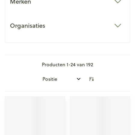
Merken
filter
Organisaties
filter
Producten
1
-
24
van
192
Sorteer op: