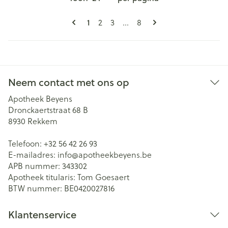
Pagina's
U lees momenteel pagina
Pagina
Pagina
Pagina
1
2
3
...
8
Neem contact met ons op
Apotheek Beyens
Dronckaertstraat 68 B
8930
Rekkem
Telefoon:
+32 56 42 26 93
E-mailadres:
info@
apotheekbeyens.be
APB nummer:
343302
Apotheek titularis:
Tom Goesaert
BTW nummer:
BE0420027816
Klantenservice