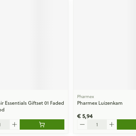
Pharmex
r Essentials Giftset 01 Faded
Pharmex Luizenkam
od
€ 5,94
Aantal