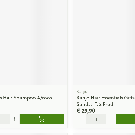
ging
Supplementen
Insectenwe
Mondmaskers
middelen
issen
 -
id
id
Kanjo
Zelfbruiner
Scheren
s Hair Shampoo A/roos
Kanjo Hair Essentials Gifts
Sandst. T. 3 Prod
€ 29,90
Aantal