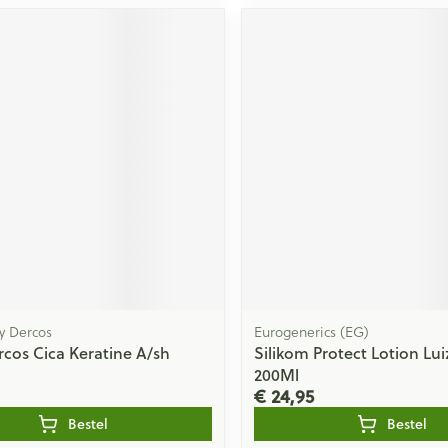
hy Dercos
Eurogenerics (EG)
rcos Cica Keratine A/sh
Silikom Protect Lotion Lu
200Ml
€ 24,95
Bestel
Bestel