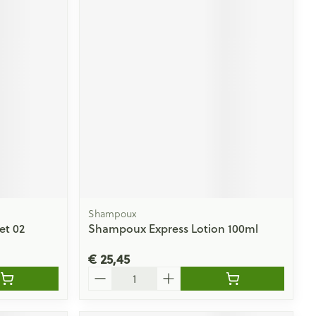
rende
Parfums en
geurproducten
Shampoux
CBD
et 02
Shampoux Express Lotion 100ml
€ 25,45
Aantal