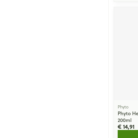
Phyto
Phyto He
200ml
€ 14,91