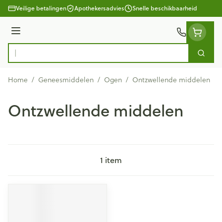
Ga naar de inhoud
Veilige betalingen
Apothekersadvies
Snelle beschikbaarheid
Menu
Zoek
Product, merk, categorie...
Home
/
Geneesmiddelen
/
Ogen
/
Ontzwellende middelen
Ontzwellende middelen
1
item