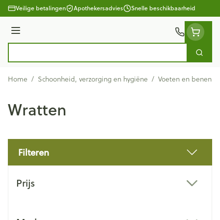
Ga naar de inhoud
Veilige betalingen
Apothekersadvies
Snelle beschikbaarheid
Menu
Zoek
Product, merk, categorie...
Home
/
Schoonheid, verzorging en hygiëne
/
Voeten en benen
/
Wratten
Filteren
Doorgaan naar productlijst
Prijs
filter