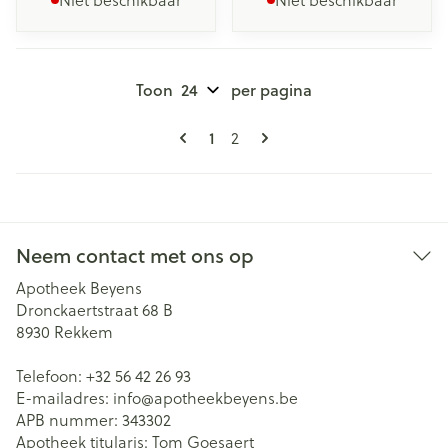
Toon
per pagina
Pagina's
U lees momenteel pagina
Pagina
1
2
Neem contact met ons op
Apotheek Beyens
Dronckaertstraat 68 B
8930
Rekkem
Telefoon:
+32 56 42 26 93
E-mailadres:
info@
apotheekbeyens.be
APB nummer:
343302
Apotheek titularis:
Tom Goesaert