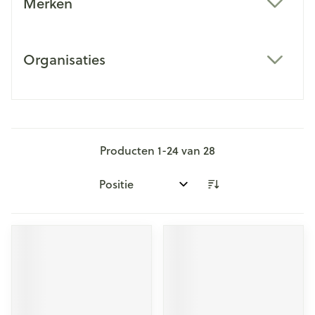
Merken
filter
Organisaties
filter
Producten
1
-
24
van
28
Sorteer op: