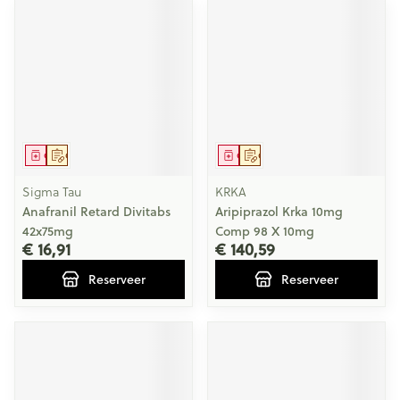
Geneesmiddel
Op voorschrift
Geneesmiddel
Op voorschrift
Sigma Tau
KRKA
Anafranil Retard Divitabs
Aripiprazol Krka 10mg
42x75mg
Comp 98 X 10mg
€ 16,91
€ 140,59
Reserveer
Reserveer