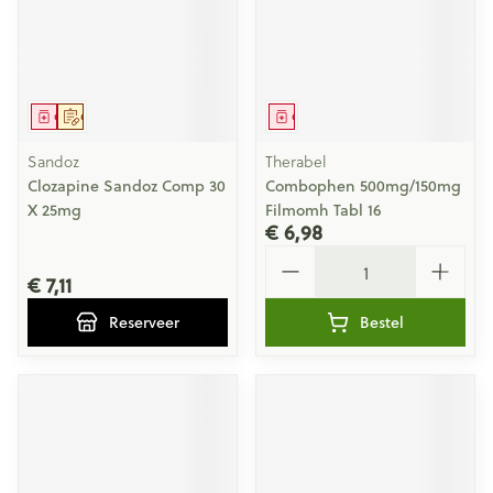
Geneesmiddel
Op voorschrift
Geneesmiddel
Sandoz
Therabel
Clozapine Sandoz Comp 30
Combophen 500mg/150mg
X 25mg
Filmomh Tabl 16
€ 6,98
Aantal
€ 7,11
Reserveer
Bestel