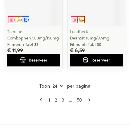
Geneesmiddel
Op voorschrift
Schriftelijke aanvraag
Geneesmiddel
Op voorschrift
Therabel
Lundbeck
Combophen 500mg/150mg
Deanxit 10mg/0,5mg
Filmomh Tabl 32
Filmomh Tabl 30
€ 11,99
€ 6,59
Reserveer
Reserveer
Toon
per pagina
Pagina's
U lees momenteel pagina
Pagina
Pagina
Pagina
1
2
3
...
50