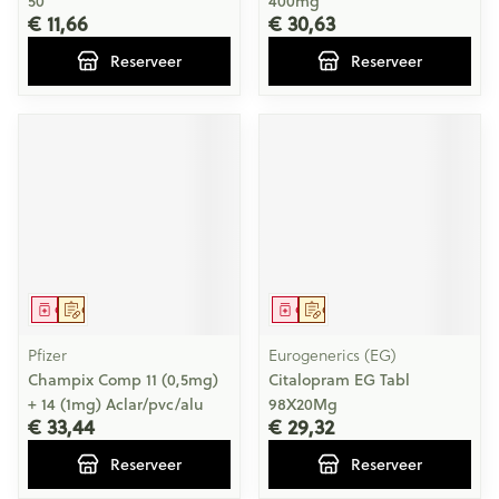
50
400mg
€ 11,66
€ 30,63
Reserveer
Reserveer
Geneesmiddel
Op voorschrift
Geneesmiddel
Op voorschrift
Pfizer
Eurogenerics (EG)
Champix Comp 11 (0,5mg)
Citalopram EG Tabl
+ 14 (1mg) Aclar/pvc/alu
98X20Mg
€ 33,44
€ 29,32
Reserveer
Reserveer