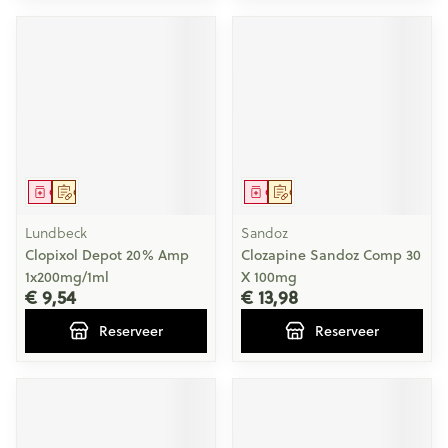
Geneesmiddel
Op voorschrift
Geneesmiddel
Op voorschrift
Lundbeck
Sandoz
Clopixol Depot 20% Amp
Clozapine Sandoz Comp 30
1x200mg/1ml
X 100mg
€ 9,54
€ 13,98
Reserveer
Reserveer