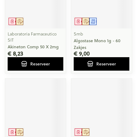
Geneesmiddel
Op voorschrift
Geneesmiddel
Op voorschrift
Schriftelijke aanvraag
Laboratoria Farmaceutico
Smb
SIT
Algostase Mono 1g - 60
Akineton Comp 50 X 2mg
Zakjes
€ 8,23
€ 9,00
Reserveer
Reserveer
Geneesmiddel
Op voorschrift
Geneesmiddel
Op voorschrift