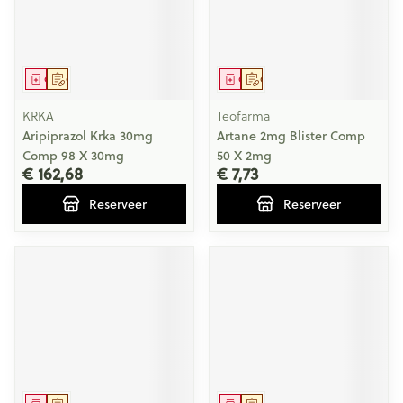
Geneesmiddel
Op voorschrift
Geneesmiddel
Op voorschrift
KRKA
Teofarma
Aripiprazol Krka 30mg
Artane 2mg Blister Comp
Comp 98 X 30mg
50 X 2mg
€ 162,68
€ 7,73
Reserveer
Reserveer