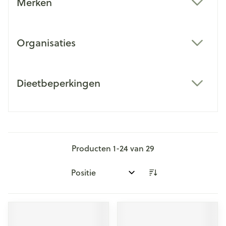
Merken
filter
Organisaties
filter
Dieetbeperkingen
filter
Producten
1
-
24
van
29
Sorteer op: