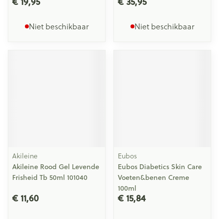
€ 19,95
€ 35,95
Niet beschikbaar
Niet beschikbaar
Akileine
Eubos
Akileine Rood Gel Levende
Eubos Diabetics Skin Care
Frisheid Tb 50ml 101040
Voeten&benen Creme
100ml
€ 11,60
€ 15,84