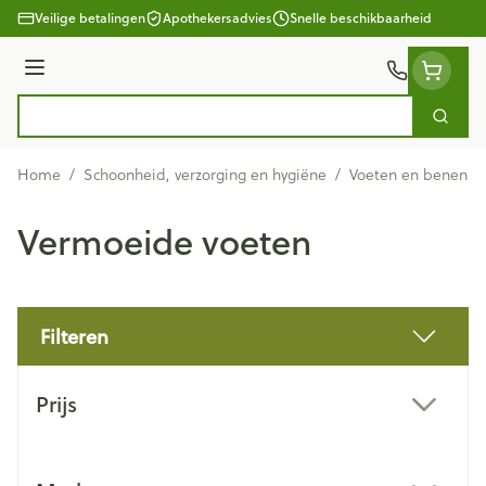
Ga naar de inhoud
Veilige betalingen
Apothekersadvies
Snelle beschikbaarheid
Menu
Zoek
Product, merk, categorie...
Home
/
Schoonheid, verzorging en hygiëne
/
Voeten en benen
/
Vermoeide voeten
Filteren
Doorgaan naar productlijst
Prijs
filter