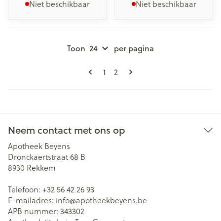
Niet beschikbaar
Niet beschikbaar
Toon
per pagina
Pagina's
U lees momenteel pagina
Pagina
1
2
Neem contact met ons op
Apotheek Beyens
Dronckaertstraat 68 B
8930
Rekkem
Telefoon:
+32 56 42 26 93
E-mailadres:
info@
apotheekbeyens.be
APB nummer:
343302