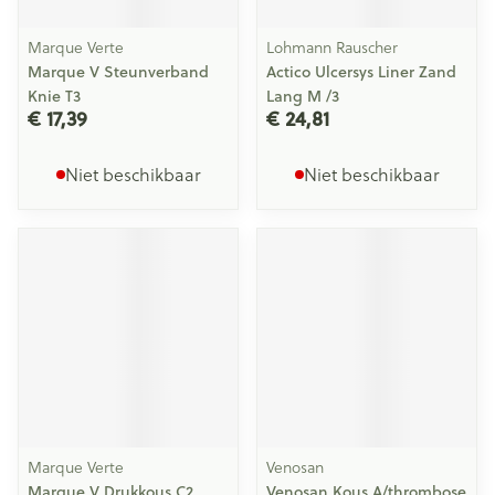
Marque Verte
Lohmann Rauscher
Marque V Steunverband
Actico Ulcersys Liner Zand
Knie T3
Lang M /3
€ 17,39
€ 24,81
Niet beschikbaar
Niet beschikbaar
Marque Verte
Venosan
Marque V Drukkous C2
Venosan Kous A/thrombose