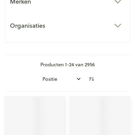
Merken
filter
Organisaties
filter
Producten
1
-
24
van
2956
Sorteer op: