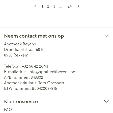
Pagina's
U lees momenteel pagina
1
Pagina
Pagina
Pagina
2
3
...
124
Neem contact met ons op
Apotheek Beyens
Dronckaertstraat 68 B
8930
Rekkem
Telefoon:
+32 56 42 26 93
E-mailadres:
info@
apotheekbeyens.be
APB nummer:
343302
Apotheek titularis:
Tom Goesaert
BTW nummer:
BE0420027816
Klantenservice
FAQ