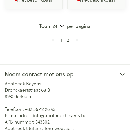
Niet beschikbaar
Niet beschikbaar
Toon
per pagina
Pagina's
U lees momenteel pagina
1
Pagina
2
Neem contact met ons op
Apotheek Beyens
Dronckaertstraat 68 B
8930
Rekkem
Telefoon:
+32 56 42 26 93
E-mailadres:
info@
apotheekbeyens.be
APB nummer:
343302
Apotheek titularis:
Tom Goesaert