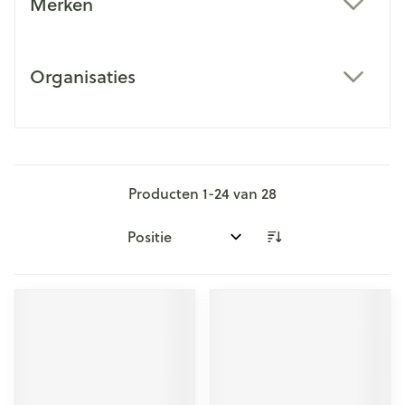
Merken
filter
Organisaties
filter
Producten
1
-
24
van
28
Sorteer op: