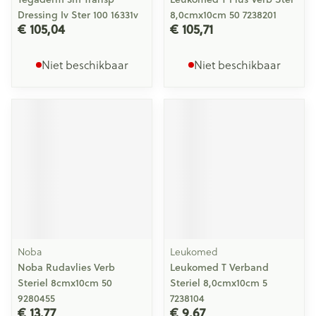
Dressing Iv Ster 100 16331v
8,0cmx10cm 50 7238201
€ 105,04
€ 105,71
Niet beschikbaar
Niet beschikbaar
Noba
Leukomed
Noba Rudavlies Verb
Leukomed T Verband
Steriel 8cmx10cm 50
Steriel 8,0cmx10cm 5
9280455
7238104
€ 13,77
€ 9,67