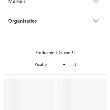
Merken
filter
Organisaties
filter
Producten
1
-
24
van
51
Sorteer op: