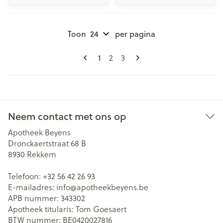
Toon
per pagina
Pagina's
U lees momenteel pagina
Pagina
Pagina
1
2
3
Neem contact met ons op
Apotheek Beyens
Dronckaertstraat 68 B
8930
Rekkem
Telefoon:
+32 56 42 26 93
E-mailadres:
info@
apotheekbeyens.be
APB nummer:
343302
Apotheek titularis:
Tom Goesaert
BTW nummer:
BE0420027816