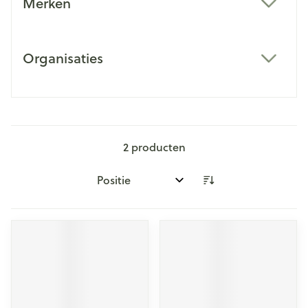
Merken
filter
Organisaties
filter
2
producten
Sorteer op: