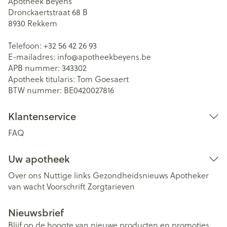
Apotheek Beyens
Dronckaertstraat 68 B
8930
Rekkem
Telefoon:
+32 56 42 26 93
E-mailadres:
info@
apotheekbeyens.be
APB nummer:
343302
Apotheek titularis:
Tom Goesaert
BTW nummer:
BE0420027816
Klantenservice
FAQ
Uw apotheek
Over ons
Nuttige links
Gezondheidsnieuws
Apotheker
van wacht
Voorschrift
Zorgtarieven
Nieuwsbrief
Blijf op de hoogte van nieuwe producten en promoties