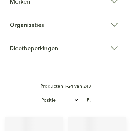
Merken
filter
Organisaties
filter
Dieetbeperkingen
filter
Producten
1
-
24
van
248
Sorteer op: