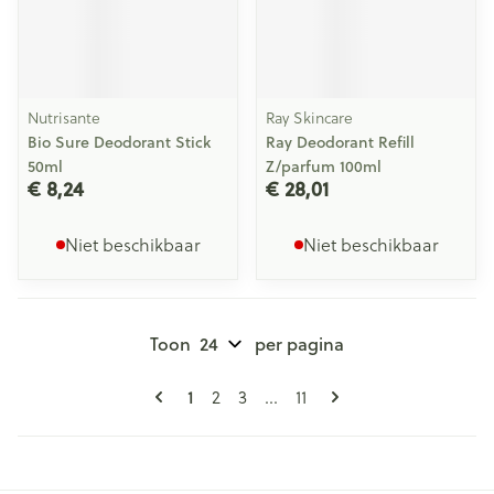
Nutrisante
Ray Skincare
Bio Sure Deodorant Stick
Ray Deodorant Refill
50ml
Z/parfum 100ml
€ 8,24
€ 28,01
Niet beschikbaar
Niet beschikbaar
Toon
per pagina
Pagina's
U lees momenteel pagina
Pagina
Pagina
Pagina
1
2
3
...
11