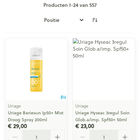
Producten
1
-
24
van
557
Sorteer op:
Uriage
Uriage
Uriage Bariesun Ip50+ Mist
Uriage Hyseac 3regul Soin
Droog Spray 200ml
Glob.a/imp. Spf50+ 50ml
€ 29,00
€ 23,00
Aantal
Aantal