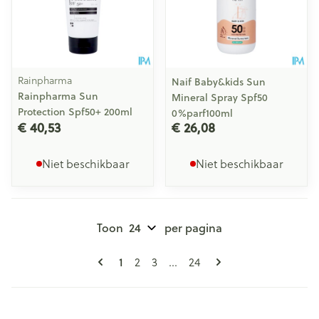
Rainpharma
Naif Baby&kids Sun
Rainpharma Sun
Mineral Spray Spf50
Protection Spf50+ 200ml
0%parf100ml
€ 40,53
€ 26,08
Niet beschikbaar
Niet beschikbaar
Toon
per pagina
Pagina's
U lees momenteel pagina
1
Pagina
Pagina
Pagina
2
3
...
24