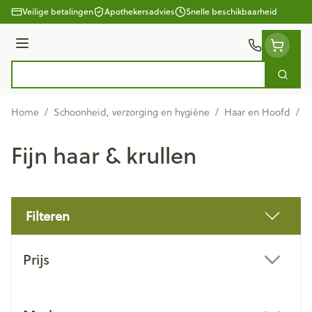
Ga naar de inhoud
Veilige betalingen
Apothekersadvies
Snelle beschikbaarheid
Menu
Zoek
Product, merk, categorie...
Home
/
Schoonheid, verzorging en hygiëne
/
Haar en Hoofd
/
F
Fijn haar & krullen
Filteren
Doorgaan naar productlijst
Prijs
filter