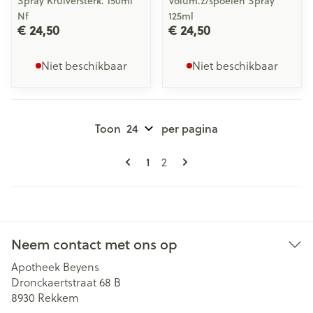
Spray Krulversterk. 150ml
Volum.z/spoelen Spray
Nf
125ml
€ 24,50
€ 24,50
Niet beschikbaar
Niet beschikbaar
Toon
per pagina
Pagina's
U lees momenteel pagina
1
Pagina
2
Neem contact met ons op
Apotheek Beyens
Dronckaertstraat 68 B
8930
Rekkem