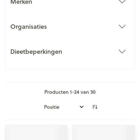
Merken
filter
Organisaties
filter
Dieetbeperkingen
filter
Producten
1
-
24
van
30
Sorteer op: