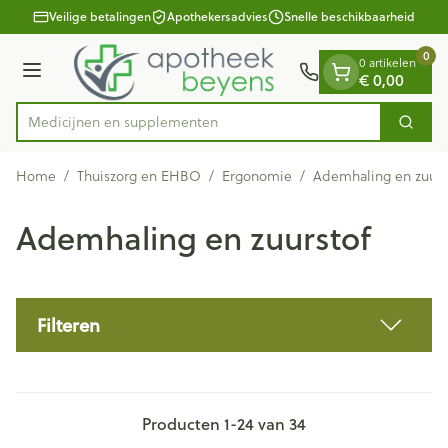
Dia 1 van 1
Ga naar de inhoud
Veilige betalingen
Apothekersadvies
Snelle beschikbaarheid
0
0 artikelen
Menu
€ 0,00
Medicijn
Zoek
Product, merk, categorie...
Home
/
Thuiszorg en EHBO
/
Ergonomie
/
Ademhaling en zuurs
Ademhaling en zuurstof
Filteren
Producten
1
-
24
van
34