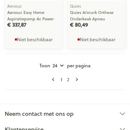
Aerosuc
Quies
Aerosuc Easy Home
Quies A/snurk Orthese
Aspiratiepomp Ac Power
Onderkaak Apneu
€ 337,87
€ 80,49
Niet beschikbaar
Niet beschikbaar
Toon
per pagina
Pagina's
U lees momenteel pagina
Pagina
1
2
Neem contact met ons op
Klantenservice