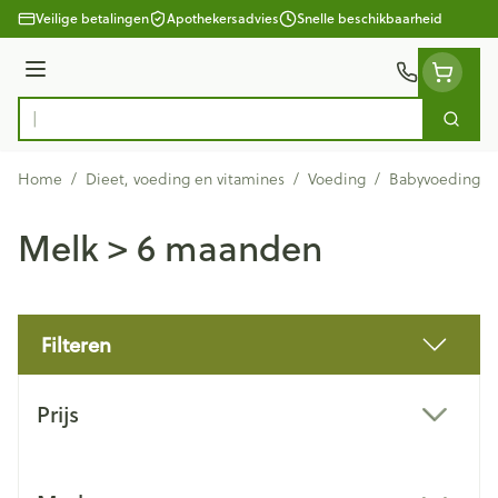
Ga naar de inhoud
Veilige betalingen
Apothekersadvies
Snelle beschikbaarheid
Menu
Zoek
Product, merk, categorie...
Home
/
Dieet, voeding en vitamines
/
Voeding
/
Babyvoeding
/
Melk > 6 maanden
Filteren
Doorgaan naar productlijst
Prijs
filter