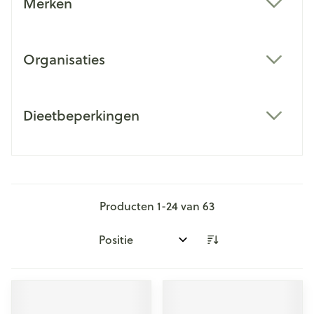
Merken
filter
Organisaties
filter
Dieetbeperkingen
filter
Producten
1
-
24
van
63
Sorteer op: