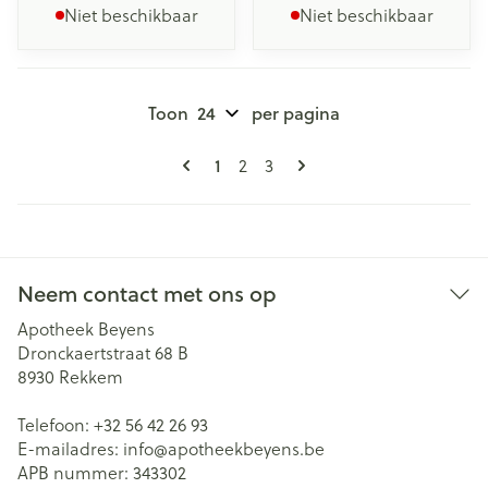
Niet beschikbaar
Niet beschikbaar
Toon
per pagina
Pagina's
U lees momenteel pagina
Pagina
Pagina
1
2
3
Neem contact met ons op
Apotheek Beyens
Dronckaertstraat 68 B
8930
Rekkem
Telefoon:
+32 56 42 26 93
E-mailadres:
info@
apotheekbeyens.be
APB nummer:
343302