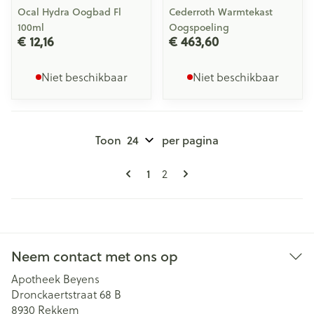
Ocal Hydra Oogbad Fl
Cederroth Warmtekast
100ml
Oogspoeling
€ 12,16
€ 463,60
Niet beschikbaar
Niet beschikbaar
Toon
per pagina
Pagina's
U lees momenteel pagina
Pagina
1
2
Neem contact met ons op
Apotheek Beyens
Dronckaertstraat 68 B
8930
Rekkem