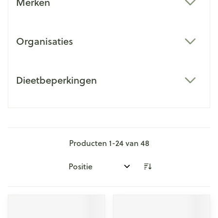
Merken
filter
Organisaties
filter
Dieetbeperkingen
filter
Producten
1
-
24
van
48
Sorteer op: