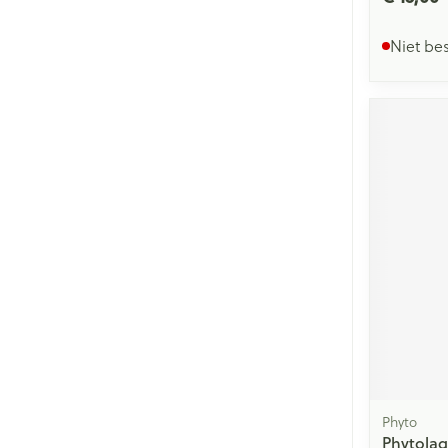
Niet be
Phyto
Phytolaq