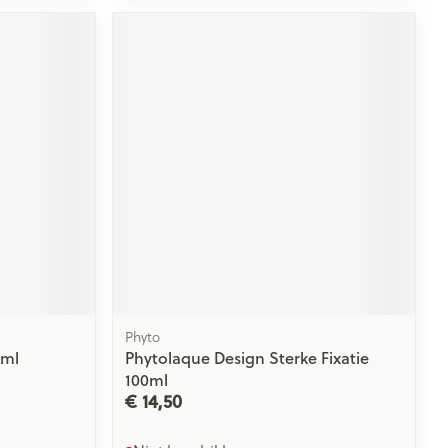
rende
Parfums en
geurproducten
CBD
Phyto
0ml
Phytolaque Design Sterke Fixatie
100ml
€ 14,50