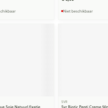
schikbaar
Niet beschikbaar
SVR
ue Soie Natuurl.fixatie
Svr Biotic Pepti Creme 50