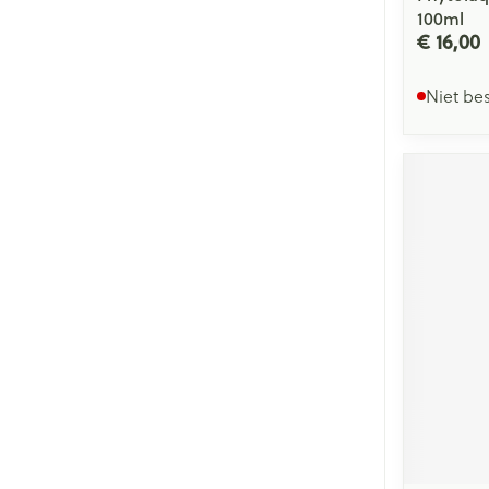
100ml
€ 16,00
Niet be