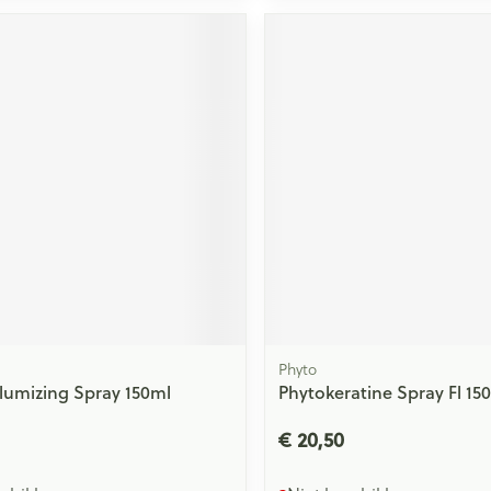
ging
Supplementen
Insectenwe
Mondmaskers
middelen
issen
 -
id
id
Zelfbruiner
Scheren
Phyto
olumizing Spray 150ml
Phytokeratine Spray Fl 15
€ 20,50