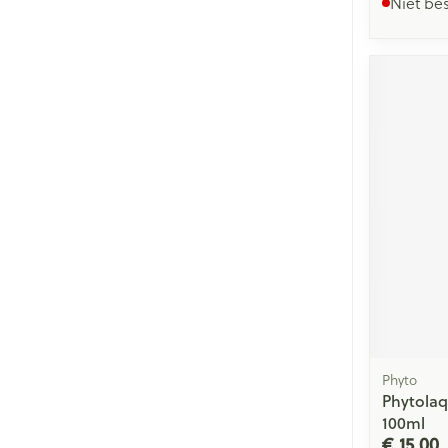
Niet be
Phyto
Phytolaq
100ml
€ 15,00