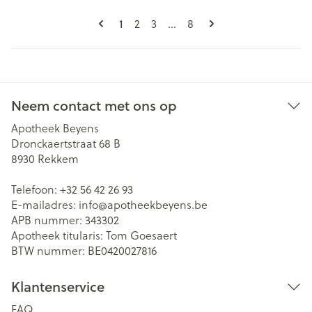
Pagina's
U lees momenteel pagina
Pagina
Pagina
Pagina
1
2
3
...
8
Neem contact met ons op
Apotheek Beyens
Dronckaertstraat 68 B
8930
Rekkem
Telefoon:
+32 56 42 26 93
E-mailadres:
info@
apotheekbeyens.be
APB nummer:
343302
Apotheek titularis:
Tom Goesaert
BTW nummer:
BE0420027816
Klantenservice
FAQ