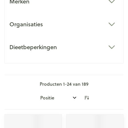
Merken
filter
Organisaties
filter
Dieetbeperkingen
filter
Producten
1
-
24
van
189
Sorteer op: