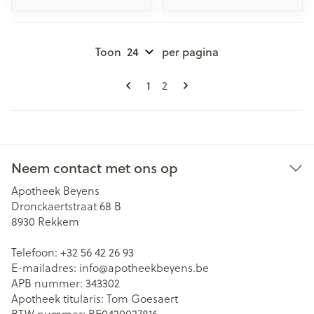
Toon
per pagina
Pagina's
U lees momenteel pagina
Pagina
1
2
Neem contact met ons op
Apotheek Beyens
Dronckaertstraat 68 B
8930
Rekkem
Telefoon:
+32 56 42 26 93
E-mailadres:
info@
apotheekbeyens.be
APB nummer:
343302
Apotheek titularis:
Tom Goesaert
BTW nummer:
BE0420027816