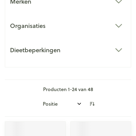
Merken
filter
Organisaties
filter
Dieetbeperkingen
filter
Producten
1
-
24
van
48
Sorteer op: