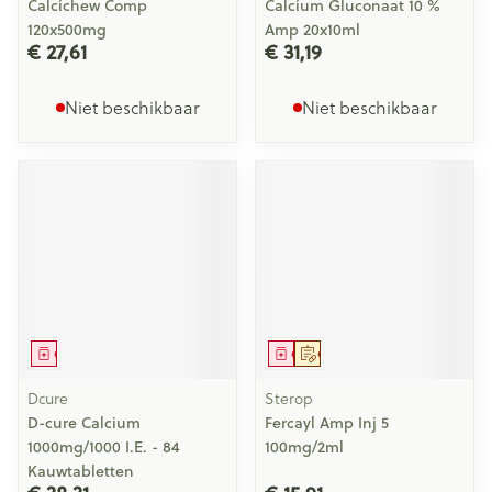
Calcichew Comp
Calcium Gluconaat 10 %
120x500mg
Amp 20x10ml
€ 27,61
€ 31,19
Niet beschikbaar
Niet beschikbaar
Geneesmiddel
Geneesmiddel
Op voorschrift
Dcure
Sterop
D-cure Calcium
Fercayl Amp Inj 5
1000mg/1000 I.E. - 84
100mg/2ml
Kauwtabletten