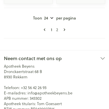
Toon
per pagina
Pagina's
U lees momenteel pagina
Pagina
1
2
Neem contact met ons op
Apotheek Beyens
Dronckaertstraat 68 B
8930
Rekkem
Telefoon:
+32 56 42 26 93
E-mailadres:
info@
apotheekbeyens.be
APB nummer:
343302
Apotheek titularis:
Tom Goesaert
BTW nummer:
BE0420027816