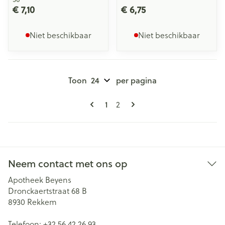
€ 7,10
€ 6,75
Niet beschikbaar
Niet beschikbaar
Toon
per pagina
Pagina's
U lees momenteel pagina
Pagina
1
2
Neem contact met ons op
Apotheek Beyens
Dronckaertstraat 68 B
8930
Rekkem
Telefoon:
+32 56 42 26 93