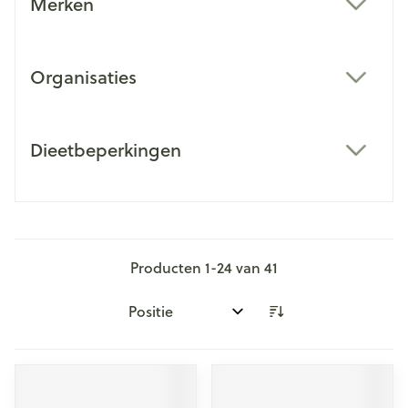
Merken
filter
Organisaties
filter
Dieetbeperkingen
filter
Producten
1
-
24
van
41
Sorteer op: