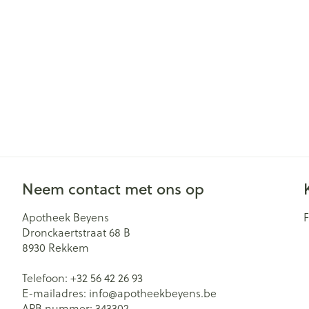
Zuurstof
Eelt
Eksteroog - lik
Ademhalingsst
Toon meer
Spieren en ge
Specifiek voo
Naalden en sp
Lichaamsverzo
Infecties
Spuiten
Deodorant
Neem contact met ons op
Oplossing voor 
Bad en douche
Luizen
Naalden
Apotheek Beyens
Gezichtsverzor
Dronckaertstraat 68 B
Naalden voor i
8930
Rekkem
pennaalden
Diagnostica
Telefoon:
+32 56 42 26 93
Toon meer
E-mailadres:
info@
apotheekbeyens.be
APB nummer:
343302