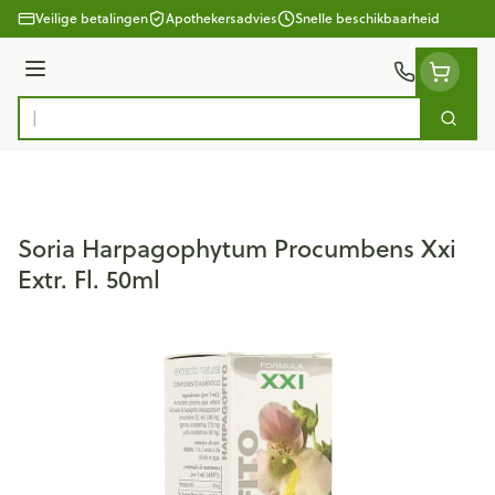
Ga naar de inhoud
Veilige betalingen
Apothekersadvies
Snelle beschikbaarheid
Menu
Zoek
Product, merk, categorie...
Soria Harpagophytum Procumbens Xxi
Extr. Fl. 50ml